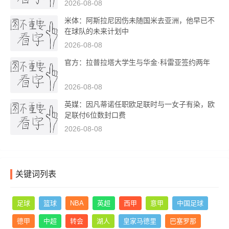
2026-08-08
米体：阿斯拉尼因伤未随国米去亚洲，他早已不
在球队的未来计划中
2026-08-08
官方：拉普拉塔大学生与华金·科雷亚签约两年
2026-08-08
英媒：因凡蒂诺任职欧足联时与一女子有染，欧
足联付6位数封口费
2026-08-08
关键词列表
足球
篮球
NBA
英超
西甲
意甲
中国足球
德甲
中超
转会
湖人
皇家马德里
巴塞罗那