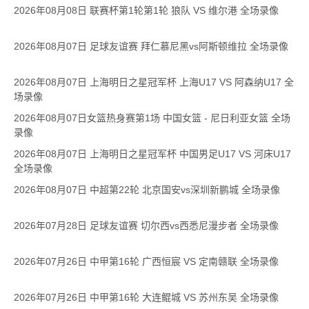
2026年08月08日 联赛杯第1轮第1轮 狼队 VS 维尔港 全场录像
2026年08月07日 足球友谊赛 拜仁慕尼黑vs阿斯顿维拉 全场录像
2026年08月07日 上海明日之星冠军杯 上海U17 VS 阿森纳U17 全
场录像
2026年08月07日女篮热身赛第1场 中国女篮 - 尼日利亚女篮 全场
录像
2026年08月07日 上海明日之星冠军杯 中国男足U17 VS 河床U17
全场录像
2026年08月07日 中超第22轮 北京国安vs深圳新鹏城 全场录像
2026年07月28日 足球友谊赛 切尔西vs西悉尼漫步者 全场录像
2026年07月26日 中甲第16轮 广西恒宸 VS 定南赣联 全场录像
2026年07月26日 中甲第16轮 大连鲲城 VS 苏州东吴 全场录像