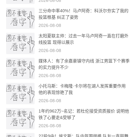
2026-08-08
三分命中率40%！马卢阿奇：科沃尔夯实了我的
投篮根基 纠正了姿势
2026-08-08
太阳夏联主帅：过去一年马卢阿奇一直在打磨外
线投篮 现得以展示
2026-08-08
媒体人：有了余嘉豪镇守内线 浙江男篮下个赛季
的实力提升不少
2026-08-08
小托马斯：卡梅隆·卡尔将在湖人发挥重要作用
他的表现惊艳了我
2026-08-08
1年约962万~名记：若杜伦接受资质报价 说明他
铁了心要走&受够了
2026-08-08
22投9中！埃文斯：队内氛围很棒 队友一直鼓舞