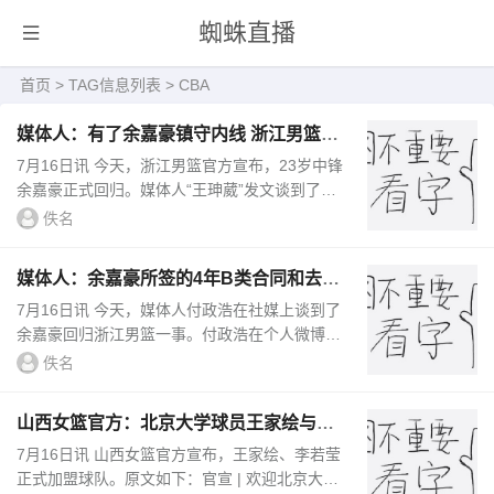
蜘蛛直播
首页
> TAG信息列表 > CBA
媒体人：有了余嘉豪镇守内线 浙江男篮下
个赛季的实力提升不少
7月16日讯 今天，浙江男篮官方宣布，23岁中锋
余嘉豪正式回归。媒体人“王珅葳”发文谈到了余
嘉豪，内容如下：在经历了一年在欧洲的历练之
佚名
后，余嘉豪最终重返CBA，与老...
媒体人：余嘉豪所签的4年B类合同和去年
浙江提供的保持一致
7月16日讯 今天，媒体人付政浩在社媒上谈到了
余嘉豪回归浙江男篮一事。付政浩在个人微博上
写道：“浙江男篮官宣余嘉豪回归。去年，余嘉
佚名
豪A1合同到期后，选择旅欧...
山西女篮官方：北京大学球员王家绘与李
若莹正式加盟球队
7月16日讯 山西女篮官方宣布，王家绘、李若莹
正式加盟球队。原文如下：官宣 | 欢迎北京大学