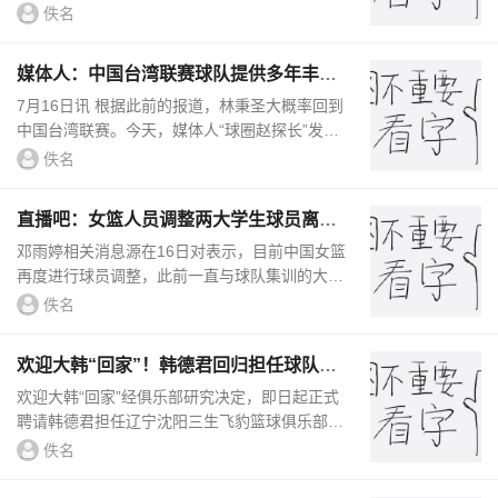
女篮队员王家绘、李若莹加盟山西竹叶青酒女篮
佚名
今天我们很高兴的宣布...
媒体人：中国台湾联赛球队提供多年丰厚
报价 远超林秉圣的CBA薪资
7月16日讯 根据此前的报道，林秉圣大概率回到
中国台湾联赛。今天，媒体人“球圈赵探长”发文
谈到了林秉圣的情况，原文如下：据探长了解，
佚名
林秉圣新赛季预计加盟中国...
直播吧：女篮人员调整两大学生球员离队
旅美球员邓雨婷开始合练
邓雨婷相关消息源在16日对表示，目前中国女篮
再度进行球员调整，此前一直与球队集训的大学
生球员李星诺、张梓涵已经离队，她们有其他的
佚名
比赛任务。同时，旅美球员...
欢迎大韩“回家”！韩德君回归担任球队副
总经理 同时兼任领队
欢迎大韩“回家”经俱乐部研究决定，即日起正式
聘请韩德君担任辽宁沈阳三生飞豹篮球俱乐部副
总经理，全面负责俱乐部竞赛和训练工作；同时
佚名
兼任辽宁男篮一队领队...